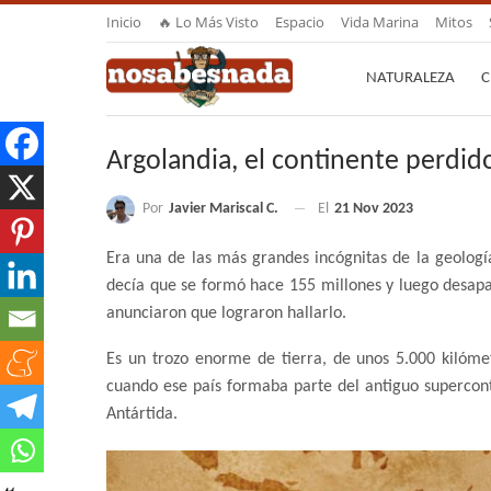
Inicio
🔥 Lo Más Visto
Espacio
Vida Marina
Mitos
NATURALEZA
C
Argolandia, el continente perdid
Por
Javier Mariscal C.
El
21 Nov 2023
Era una de las más grandes incógnitas de la geologí
decía que se formó hace 155 millones y luego desapar
anunciaron que lograron hallarlo.
Es un trozo enorme de tierra, de unos 5.000 kilómet
cuando ese país formaba parte del antiguo supercont
Antártida.