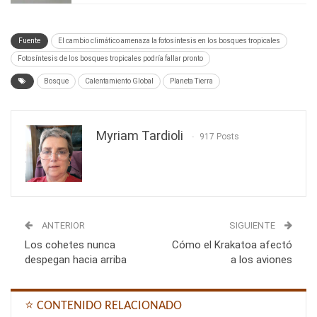
Fuente
El cambio climático amenaza la fotosíntesis en los bosques tropicales
Fotosíntesis de los bosques tropicales podría fallar pronto
Bosque
Calentamiento Global
Planeta Tierra
Myriam Tardioli
917 Posts
ANTERIOR
SIGUIENTE
Los cohetes nunca
Cómo el Krakatoa afectó
despegan hacia arriba
a los aviones
⭐ CONTENIDO RELACIONADO