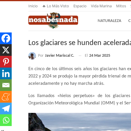
Inicio
🔥 Lo Más Visto
Espacio
Vida Marina
Mitos
NATURALEZA
C
Los glaciares se hunden acelera
Por
Javier Mariscal C.
El
24 Mar 2025
En cinco de los últimos seis años los glaciares han
2022 y 2024 se produjo la mayor pérdida trienal de ma
aceleradamente y no hay marcha atrás.
Los llamados «hielos perpetuos» de los glaciares
Organización Meteorológica Mundial (OMM) y el Servi