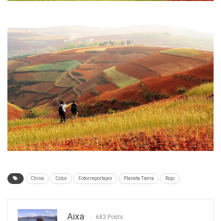
China
Color
Fotorreportajes
Planeta Tierra
Rojo
Aixa
683 Posts