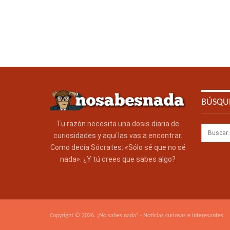
BÚSQU
Tu razón necesita una dosis diaria de
curiosidades y aquí las vas a encontrar.
Como decía Sócrates: «Sólo sé que no sé
nada». ¿Y tú crees que sabes algo?
Copyright © 2026. ¡No sabes nada! - Noticias curiosas e interesantes.