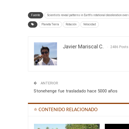
Fuente
Scientists reveal patterns in Earth's rotational deceleration over
Planeta Tierra
Rotación
Velocidad
Javier Mariscal C.
2486 Posts
ANTERIOR
Stonehenge fue trasladado hace 5000 años
⭐ CONTENIDO RELACIONADO