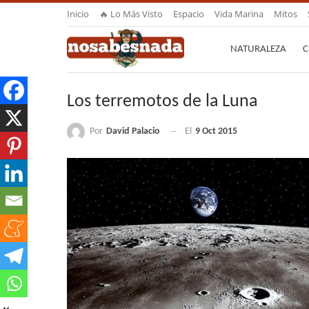
Inicio
🔥 Lo Más Visto
Espacio
Vida Marina
Mitos
NATURALEZA
C
Los terremotos de la Luna
Por
David Palacio
El
9 Oct 2015