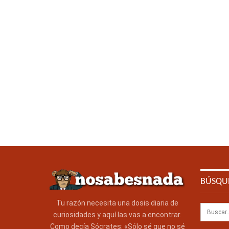
BÚSQU
Tu razón necesita una dosis diaria de
curiosidades y aquí las vas a encontrar.
Como decía Sócrates: «Sólo sé que no sé