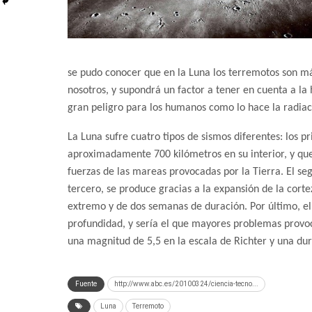
se pudo conocer que en la Luna los terremotos son má
nosotros, y supondrá un factor a tener en cuenta a la
gran peligro para los humanos como lo hace la radiació
La Luna sufre cuatro tipos de sismos diferentes: los p
aproximadamente 700 kilómetros en su interior, y que 
fuerzas de las mareas provocadas por la Tierra. El se
tercero, se produce gracias a la expansión de la cortez
extremo y de dos semanas de duración. Por último, el
profundidad, y sería el que mayores problemas provoca
una magnitud de 5,5 en la escala de Richter y una dur
Fuente
http://www.abc.es/20100324/ciencia-tecno...
Luna
Terremoto