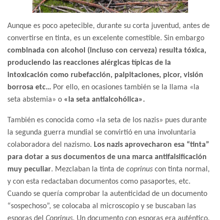
Aunque es poco apetecible, durante su corta juventud, antes de
convertirse en tinta, es un excelente comestible. Sin embargo
combinada con alcohol (incluso con cerveza) resulta tóxica,
produciendo las reacciones alérgicas típicas de la
intoxicación como rubefacción, palpitaciones, picor, visión
borrosa etc…
Por ello, en ocasiones también se la llama «la
seta abstemia» o
«la seta antialcohólica».
También es conocida como «la seta de los nazis» pues durante
la segunda guerra mundial se convirtió en una involuntaria
colaboradora del nazismo.
Los nazis aprovecharon esa “tinta”
para dotar a sus documentos de una marca antifalsificación
muy peculiar
. Mezclaban la tinta de
coprinus
con tinta normal,
y con esta redactaban documentos como pasaportes, etc.
Cuando se quería comprobar la autenticidad de un documento
“sospechoso”, se colocaba al microscopio y se buscaban las
esporas del
Coprinus
. Un documento con esporas era auténtico.