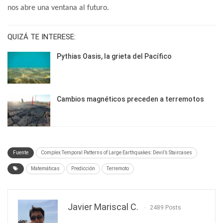
nos abre una ventana al futuro.
QUIZÁ TE INTERESE:
Pythias Oasis, la grieta del Pacífico
Cambios magnéticos preceden a terremotos
Fuente
Complex Temporal Patterns of Large Earthquakes: Devil’s Staircases
Matemáticas
Predicción
Terremoto
Javier Mariscal C.
2489 Posts