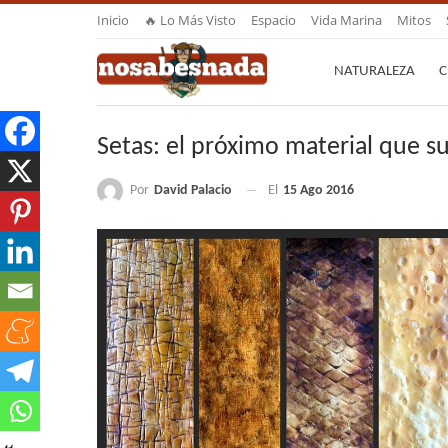
Inicio
🔥 Lo Más Visto
Espacio
Vida Marina
Mitos
NATURALEZA
C
Setas: el próximo material que sus
Por
David Palacio
El
15 Ago 2016