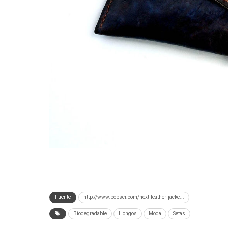
Fuente
http://www.popsci.com/next-leather-jacke...
Biodegradable
Hongos
Moda
Setas