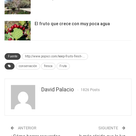
El fruto que crece con muy poca agua
Fuente
http://www.popsci.com/keep-fruits-fresh-...
conservación
fresca
Fruta
David Palacio
1826 Posts
ANTERIOR
SIGUIENTE