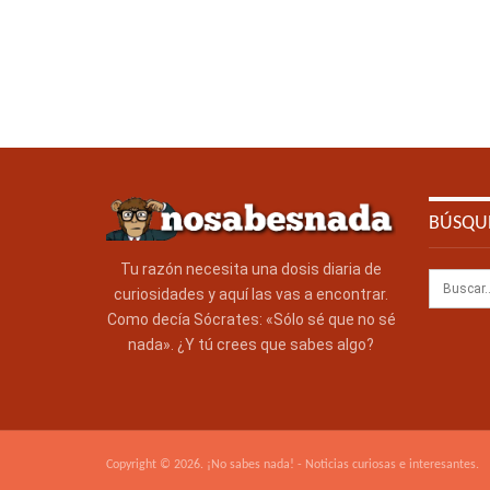
BÚSQU
Tu razón necesita una dosis diaria de
curiosidades y aquí las vas a encontrar.
Como decía Sócrates: «Sólo sé que no sé
nada». ¿Y tú crees que sabes algo?
Copyright © 2026. ¡No sabes nada! - Noticias curiosas e interesantes.