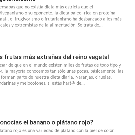
pensabas que no existía dieta más estricta que el
diveganismo o su oponente, la dieta paleo -rica en proteína
mal-, el frugivorismo o frutarianismo ha desbancado a los más
icales y extremistas de la alimentación. Se trata de…
s frutas más extrañas del reino vegetal
esar de que en el mundo existen miles de frutas de todo tipo y
or, la mayoría conocemos tan sólo unas pocas, básicamente, las
 forman parte de nuestra dieta diaria. Naranjas, ciruelas,
darinas y melocotones, si estás hart@ de…
onocías el banano o plátano rojo?
plátano rojo es una variedad de plátano con la piel de color