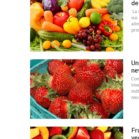
de
La 
sus
ali
pri
Un
ne
Con
inv
mét
nec
Fr
ve