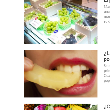
Man
una
man
su 
¿L
po
Se 
pri
Gua
pop
¿C