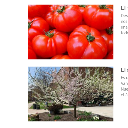
El
Des
nos
una
tod
El
Es 
Van
Nue
el 