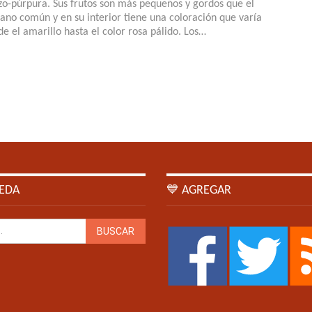
izo-púrpura. Sus frutos son más pequeños y gordos que el
tano común y en su interior tiene una coloración que varía
de el amarillo hasta el color rosa pálido. Los…
EDA
💙 AGREGAR