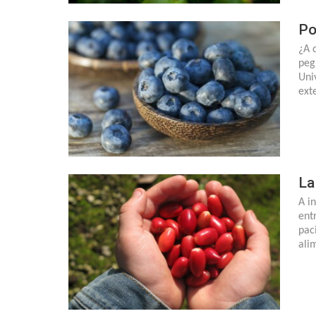
Po
¿A 
pegu
Uni
ext
La
A in
ent
pac
ali