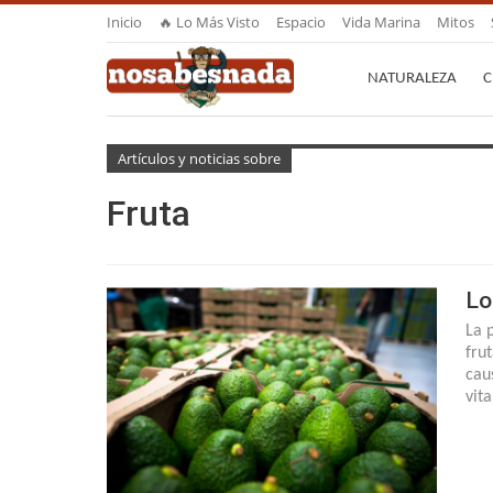
Inicio
🔥 Lo Más Visto
Espacio
Vida Marina
Mitos
NATURALEZA
C
Artículos y noticias sobre
Fruta
Lo
La 
fru
cau
vit