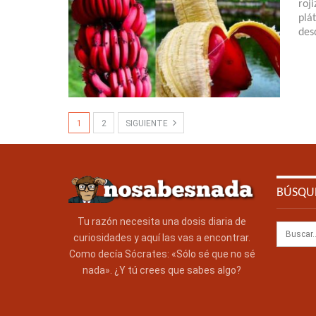
roj
plá
des
1
2
SIGUIENTE
BÚSQU
Tu razón necesita una dosis diaria de
curiosidades y aquí las vas a encontrar.
Como decía Sócrates: «Sólo sé que no sé
nada». ¿Y tú crees que sabes algo?