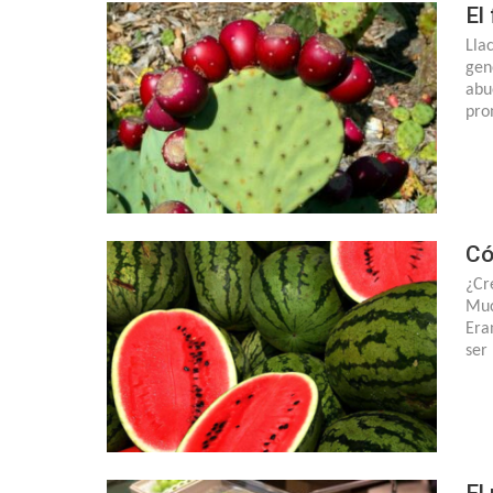
El
Lla
gen
abu
pro
Có
¿Cr
Muc
Era
ser
El