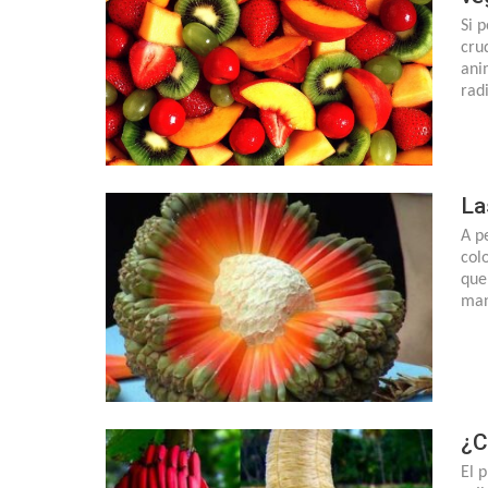
Si 
cru
ani
rad
La
A p
col
que
man
¿C
El 