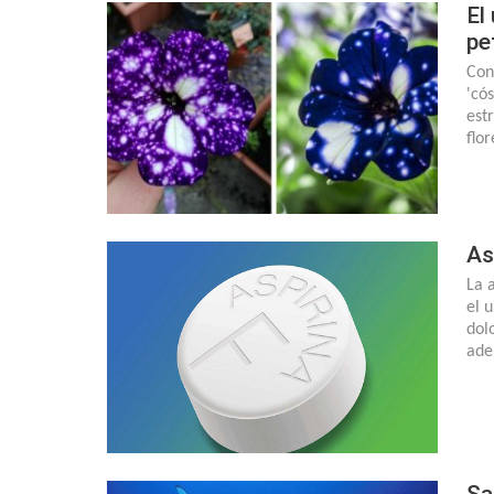
El
pe
Con
'có
est
flo
As
La 
el 
dol
ade
Sa