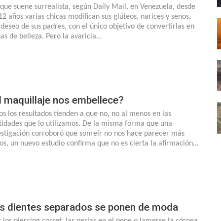
que suene surrealista, según Daily Mail, en Venezuela, desde
 12 años varias chicas modifican sus glúteos, narices y senos,
 deseo de sus padres, con el único objetivo de convertirlas en
nas de belleza. Pero la avaricia…
l maquillaje nos embellece?
os los resultados tienden a que no, no al menos en las
tidades que lo utilizamos. De la misma forma que una
estigación corroboró que sonreír no nos hace parecer más
los, un nuevo estudio confirma que no es cierta la afirmación…
s dientes separados se ponen de moda
s los piercing corset, las perlas en el pene o lamerse la córnea,