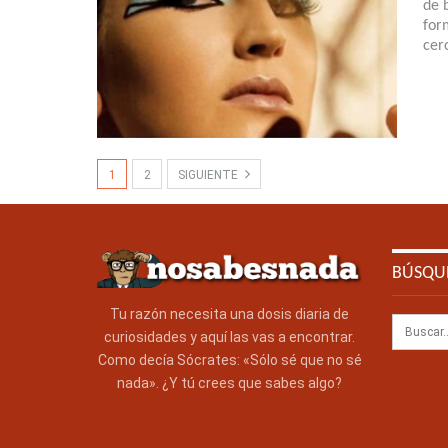
de 
for
cer
1
2
SIGUIENTE
BÚSQU
Tu razón necesita una dosis diaria de
curiosidades y aquí las vas a encontrar.
Como decía Sócrates: «Sólo sé que no sé
nada». ¿Y tú crees que sabes algo?