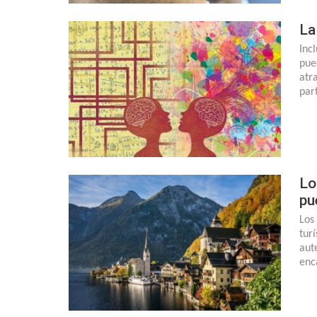
La
Inc
pue
atr
par
Lo
pu
Los
tur
aut
enc