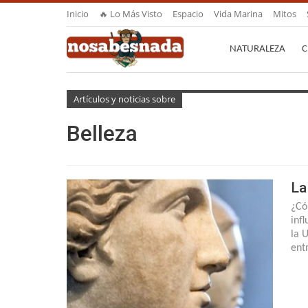
Inicio
🔥 Lo Más Visto
Espacio
Vida Marina
Mitos
NATURALEZA
C
Artículos y noticias sobre
Belleza
La
¿Có
inf
la 
ent