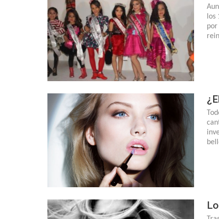
Aun
los
por
rei
¿E
Tod
can
inv
bel
Lo
Tra