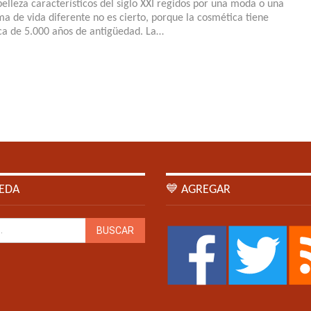
belleza característicos del siglo XXI regidos por una moda o una
ma de vida diferente no es cierto, porque la cosmética tiene
ca de 5.000 años de antigüedad. La…
EDA
💙 AGREGAR