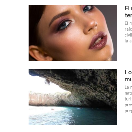
El
te
El 
raí
civ
la 
Lo
mu
La 
nat
tur
pro
pre