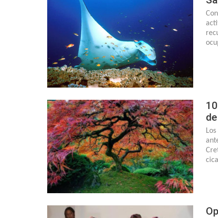
Con
act
rec
ocu
10
de
Los
ant
Cre
cic
Op