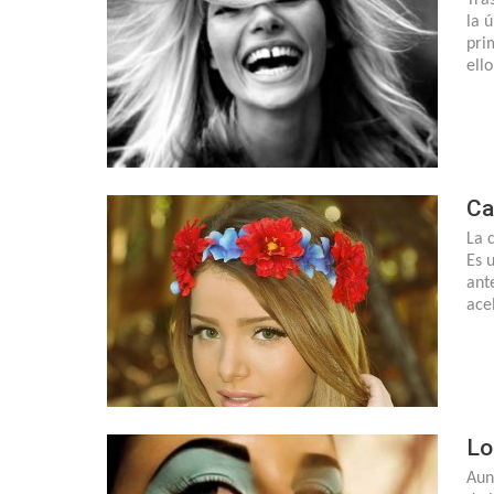
la 
pri
ell
Ca
La 
Es 
ant
ace
Lo
Aun