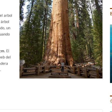

el arbol
 árbol
do, un
uando
 cm
. El
web del
adera
.
