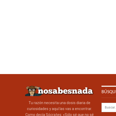
BÚSQU
Tu razón necesita una dosis diaria de
curiosidades y aquí las vas a encontrar.
Como decía Sócrates: «Sólo sé que no sé