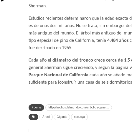
Sherman.
Estudios recientes determinaron que la edad exacta d
es de unos dos mil años. No se trata, sin embargo, del
más antiguo del mundo. El árbol más antiguo del mun
tipo especial de pino de California, tenía
4.484 años
c
fue derribado en 1965.
Cada año
el diámetro del tronco crece cerca de 1,5
general Sherman sigue creciendo, y según la página 
Parque Nacional de California
cada año se añade m
suficiente para lconstruír una casa de seis dormitorios
Fuente
http://hechosdelmundo.com/arbol-de-gener...
Árbol
Gigante
secuoya