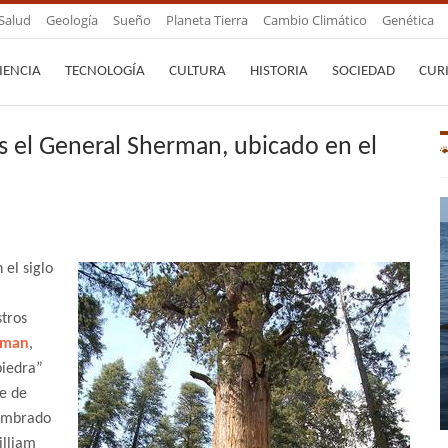
Salud
Geología
Sueño
Planeta Tierra
Cambio Climático
Genética
IENCIA
TECNOLOGÍA
CULTURA
HISTORIA
SOCIEDAD
CUR
s el General Sherman, ubicado en el
 el siglo
tros
rman
,
piedra”
le de
nombrado
illiam