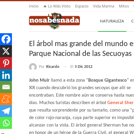
Inicio
🔥 Lo Más Visto
Espacio
Vida Marina
Mitos
NATURALEZA
C
El árbol mas grande del mundo e
Parque Nacional de las Secuoyas
Por
Ricardo
El
5 Dic 2012
John Muir
llamó a esta zona “
Bosque Gigantesco
” en
XIX cuando descubrió los grandes secoyas que allí se
encontraban. Este nombre aún se conserva hasta nues
días. Muchos turistas describen el árbol
General She
que resulta sorprendente por su tamaño, como una “
de color rojo-naranja, cuya parte superior es imposib
alcanzar con la vista. El árbol general Sherman fue 
en honor de un héroe de la Guerra Civil, el general W