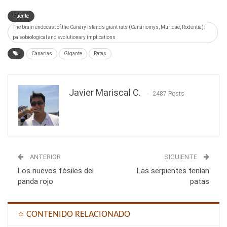
Fuente
The brain endocast of the Canary Islands giant rats (Canariomys, Muridae, Rodentia):
paleobiological and evolutionary implications
Canarias
Gigante
Ratas
Javier Mariscal C.
2487 Posts
ANTERIOR
SIGUIENTE
Los nuevos fósiles del
Las serpientes tenían
panda rojo
patas
⭐ CONTENIDO RELACIONADO