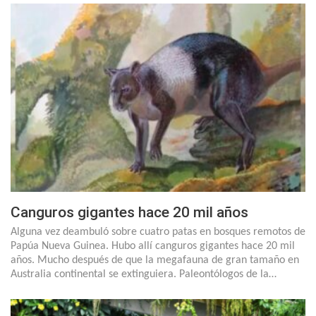
Canguros gigantes hace 20 mil años
Alguna vez deambuló sobre cuatro patas en bosques remotos de
Papúa Nueva Guinea. Hubo allí canguros gigantes hace 20 mil
años. Mucho después de que la megafauna de gran tamaño en
Australia continental se extinguiera. Paleontólogos de la…