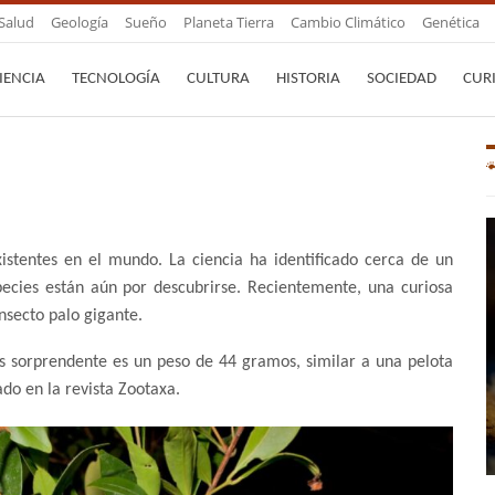
Salud
Geología
Sueño
Planeta Tierra
Cambio Climático
Genética
IENCIA
TECNOLOGÍA
CULTURA
HISTORIA
SOCIEDAD
CUR
existentes en el mundo. La ciencia ha identificado cerca de un
pecies están aún por descubrirse. Recientemente, una curiosa
insecto palo gigante.
ás sorprendente es un peso de 44 gramos, similar a una pelota
ado en la revista Zootaxa.