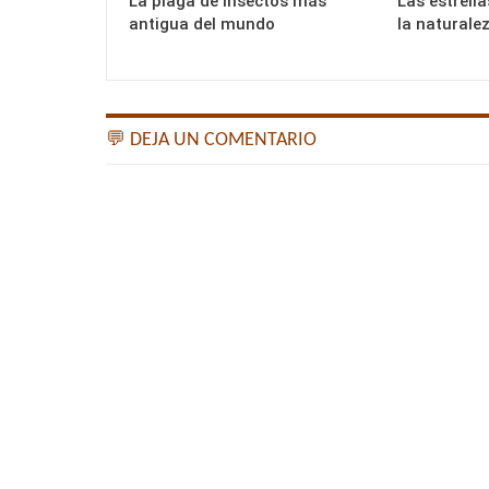
La plaga de insectos más
Las estrell
antigua del mundo
la naturale
💬 DEJA UN COMENTARIO