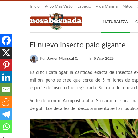
Inicio
🔥 Lo Más Visto
Espacio
Vida Marina
Mitos
NATURALEZA
C
El nuevo insecto palo gigante
Por
Javier Mariscal C.
El
5 Ago 2025
Es difícil catalogar la cantidad exacta de insectos 
millón, pero se cree que cerca de 5 millones de es
especie de insecto fue registrada. Se trata del nuevo 
Se le denominó Acrophylla alta. Su característica m
de golf. Los detalles del descubrimiento se han public