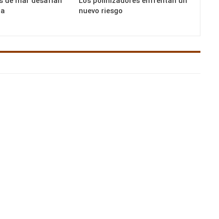
as de mar desafían
Los polinizadores enfrentan un
za
nuevo riesgo