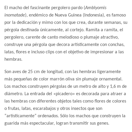
El macho del fascinante pergolero pardo (
Amblyornis
inornatade
), endémico de Nueva Guinea (Indonesia), es famoso
por la dedicación y mimo con los que crea, durante semanas, su
pérgola destinada únicamente, al cortejo. Ramita a ramita, el
pergolero, carente de canto melodioso o plumaje atractivo,
construye una pérgola que decora artísticamente con conchas,
latas, flores e incluso clips con el objetivo de impresionar a las
hembras.
Son aves de 25 cm de longitud, con las hembras ligeramente
más pequeñas de color marrón oliva sin plumaje ornamental.
Los machos construyen pérgolas de un metro de alto y 1,6 m de
diámetro. La entrada del «picadero» es decorada para atraer a
las hembras con diferentes objetos tales como flores de colores
o frutas, latas, escarabajos y otros insectos que son
“artísticamente” ordenados. Sólo los machos que construyen la
guarida más espectacular, logran transmitir sus genes.