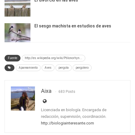
El divorcio en las aves
El sesgo machista en estudios de aves
Fuente
http://es.wikipedia.org/wiki/Ptilonorhyn...
Apareamiento
Aves
pergola
pergolero
Aixa
683 Posts
Licenciada en biología. Encargada de
redacción, supervisión, coordinación.
http://biologiainteresante.com