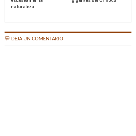
escasean en la
gigantes del Orinoco
naturaleza
💬 DEJA UN COMENTARIO