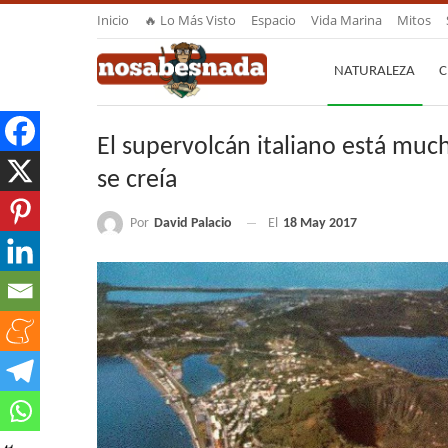
Inicio
🔥 Lo Más Visto
Espacio
Vida Marina
Mitos
NATURALEZA
C
El supervolcán italiano está muc
se creía
Por
David Palacio
El
18 May 2017