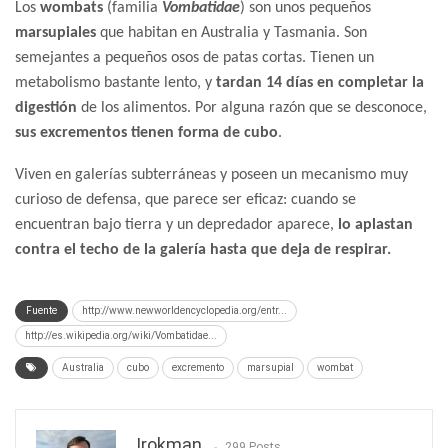
Los
wombats
(familia
Vombatidae
) son unos pequeños
marsupiales
que habitan en Australia y Tasmania. Son
semejantes a pequeños osos de patas cortas. Tienen un
metabolismo bastante lento, y
tardan 14 días en completar la
digestión
de los alimentos. Por alguna razón que se desconoce,
sus excrementos tienen forma de cubo
.
Viven en galerías subterráneas y poseen un mecanismo muy
curioso de defensa, que parece ser eficaz: cuando se
encuentran bajo tierra y un depredador aparece,
lo aplastan
contra el techo de la galería hasta que deja de respirar.
Fuente
http://www.newworldencyclopedia.org/entr...
http://es.wikipedia.org/wiki/Vombatidae...
Australia
cubo
excremento
marsupial
wombat
Irokman
299 Posts