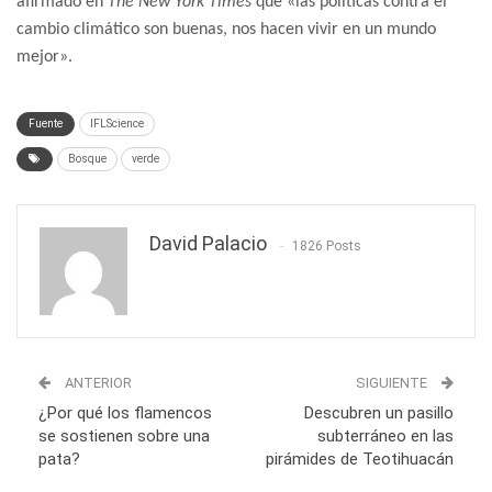
afirmado en
The New York Times
que «las políticas contra el
cambio climático son buenas, nos hacen vivir en un mundo
mejor».
Fuente
IFLScience
Bosque
verde
David Palacio
1826 Posts
ANTERIOR
SIGUIENTE
¿Por qué los flamencos
Descubren un pasillo
se sostienen sobre una
subterráneo en las
pata?
pirámides de Teotihuacán