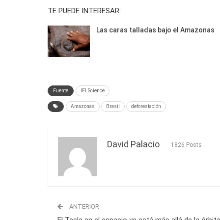
TE PUEDE INTERESAR:
Las caras talladas bajo el Amazonas
Fuente
IFLScience
Amazonas
Brasil
deforestación
David Palacio
1826 Posts
ANTERIOR
El Tesla en el espacio ya está más allá de la órbit