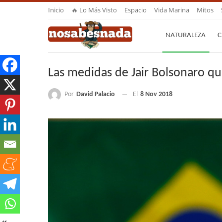
Inicio
🔥 Lo Más Visto
Espacio
Vida Marina
Mitos
NATURALEZA
C
Las medidas de Jair Bolsonaro q
Por
David Palacio
El
8 Nov 2018