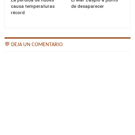
La pérdida de nubes
El Mar Caspio a punto
causa temperaturas
de desaparecer
récord
💬 DEJA UN COMENTARIO