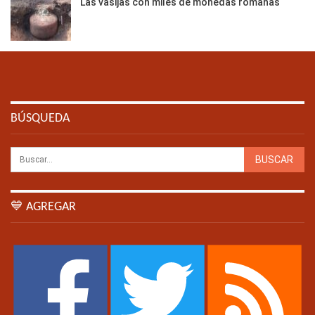
Las vasijas con miles de monedas romanas
BÚSQUEDA
💙 AGREGAR