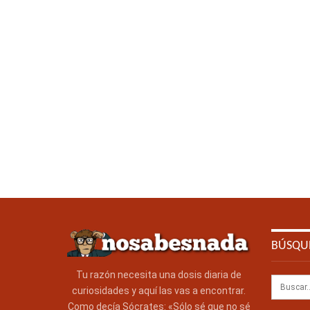
BÚSQU
Tu razón necesita una dosis diaria de
curiosidades y aquí las vas a encontrar.
Como decía Sócrates: «Sólo sé que no sé