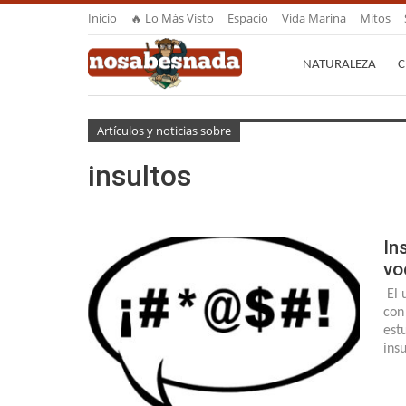
Inicio
🔥 Lo Más Visto
Espacio
Vida Marina
Mitos
NATURALEZA
C
Artículos y noticias sobre
insultos
In
vo
El 
con
est
ins