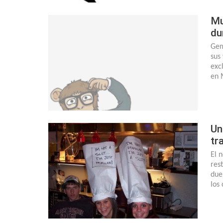
Mu
du
Gem
sus
exc
en 
Un
tr
El 
res
due
los