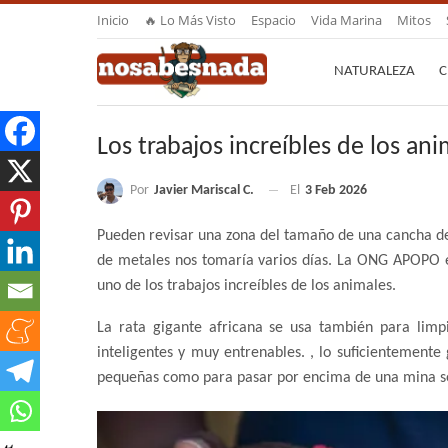
Inicio
🔥 Lo Más Visto
Espacio
Vida Marina
Mitos
NATURALEZA
C
Los trabajos increíbles de los an
Por
Javier Mariscal C.
El
3 Feb 2026
Pueden revisar una zona del tamaño de una cancha de
de metales nos tomaría varios días. La ONG APOPO en
uno de los trabajos increíbles de los animales.
La rata gigante africana se usa también para limpi
inteligentes y muy entrenables. , lo suficientement
pequeñas como para pasar por encima de una mina sens