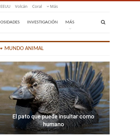
EEUU
Volcán
Coral
Más
IOSIDADES
INVESTIGACIÓN
MÁS
🐾 MUNDO ANIMAL
El pato que puede insultar como
humano