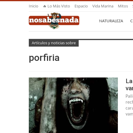
Inicio
🔥 Lo Más Visto
Espacio
Vida Marina
Mitos
NATURALEZA
C
Artículos y noticias sobre
porfiria
La
va
Pali
rec
car
vam