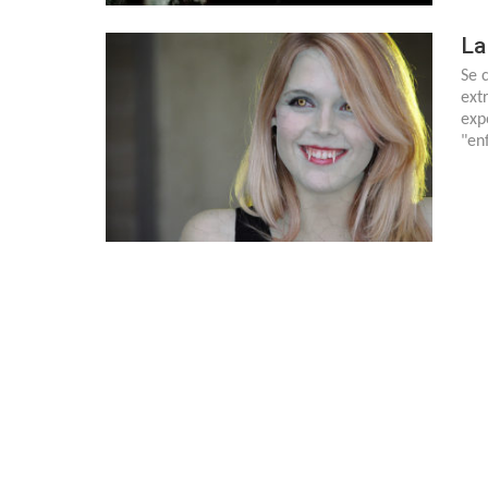
La
Se 
ext
exp
"en