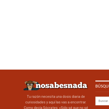
BÚSQU
Tu razón necesita una dosis diaria de
curiosidades y aquí las vas a encontrar.
Como decía Sócrates: «Sólo sé que no sé