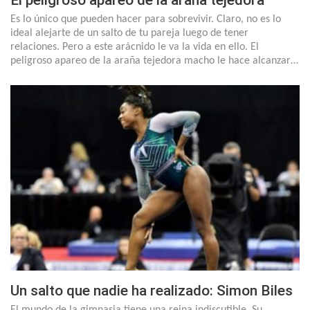
El peligroso apareo de la araña tejedora
Es lo único que pueden hacer para sobrevivir. Claro, no es lo
ideal alejarte de un salto de tu pareja luego de tener
relaciones. Pero a este arácnido le va la vida en ello. El
peligroso apareo de la araña tejedora macho le hace alcanzar…
Un salto que nadie ha realizado: Simon Biles
El mundo de la gimnasia tiene una reina indiscutible. Su