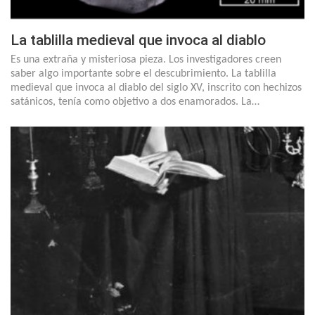
La tablilla medieval que invoca al diablo
Es una extraña y misteriosa pieza. Los investigadores creen
saber algo importante sobre el descubrimiento. La tablilla
medieval que invoca al diablo del siglo XV, inscrito con hechizos
satánicos, tenía como objetivo a dos enamorados. La…