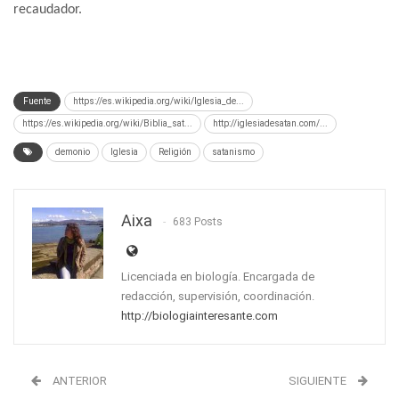
recaudador.
Fuente
https://es.wikipedia.org/wiki/Iglesia_de...
https://es.wikipedia.org/wiki/Biblia_sat...
http://iglesiadesatan.com/...
demonio
Iglesia
Religión
satanismo
Aixa
683 Posts
Licenciada en biología. Encargada de
redacción, supervisión, coordinación.
http://biologiainteresante.com
ANTERIOR
SIGUIENTE