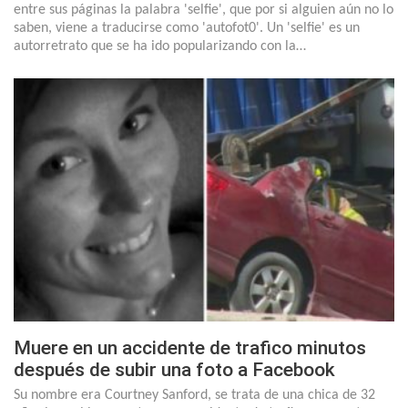
entre sus páginas la palabra 'selfie', que por si alguien aún no lo
saben, viene a traducirse como 'autofot0'. Un 'selfie' es un
autorretrato que se ha ido popularizando con la…
Muere en un accidente de trafico minutos
después de subir una foto a Facebook
Su nombre era Courtney Sanford, se trata de una chica de 32