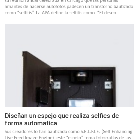
su reunión anual celebrada en Chicago que las personas
amantes de hacerse autofotos padecen un transtorno bautizado
como “selfitis”. La APA define la selfitis como “El deseo…
Diseñan un espejo que realiza selfies de
forma automatica
Sus creadores lo han bautizado como S.E.L.F.I.E. (Self Enhancing
Live Feed Image Engine), este “espejo” toma fotografías de las