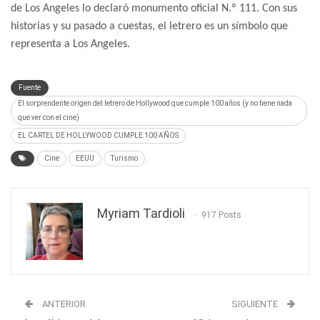
de Los Angeles lo declaró monumento oficial N.º 111. Con sus
historias y su pasado a cuestas, el letrero es un símbolo que
representa a Los Angeles.
Fuente
El sorprendente origen del letrero de Hollywood que cumple 100 años (y no tiene nada
que ver con el cine)
EL CARTEL DE HOLLYWOOD CUMPLE 100 AÑOS
Cine
EEUU
Turismo
Myriam Tardioli
917 Posts
ANTERIOR
SIGUIENTE