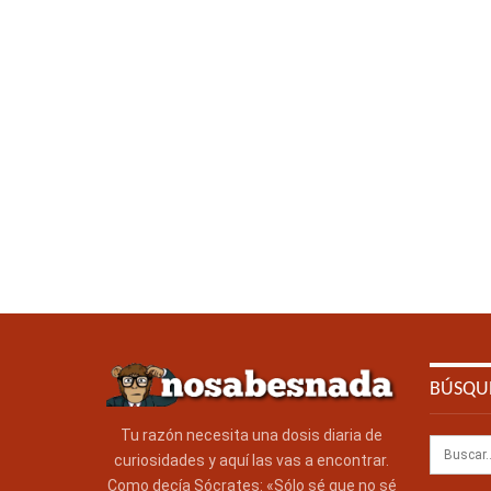
BÚSQU
Tu razón necesita una dosis diaria de
curiosidades y aquí las vas a encontrar.
Como decía Sócrates: «Sólo sé que no sé