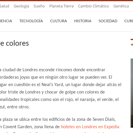
Salud
Geología
Sueño
Planeta Tierra
Cambio Climático
Genética
IENCIA
TECNOLOGÍA
CULTURA
HISTORIA
SOCIEDAD
CUR
de colores
a ciudad de Londres esconde rincones donde encontrar
erdaderas joyas que en ningún otro lugar se pueden ver. El
ugar en cuestión es el Neal’s Yard, un lugar donde dejar atrás el
olor triste de Londres y chocar de golpe con colores de
onalidades tropicales como son el rojo, el naranja, el verde, el
zul, entre otros.
a plaza se ubica entre los edificios de la zona de Seven Dials,
n Covent Garden, zona llena de
hoteles en Londres en Expedia