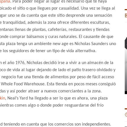
spaña
. Para poder llegar al lugar es necesario que te haya
bicado el sitio o que llegues por casualidad. Una vez se llega al
ugar uno se da cuenta que este sitio desprende una sensación

e tranquilidad, además la zona ofrece diferentes esculturas,
entanas llenas de plantas, cafeterías, restaurantes y tiendas
onde comprar bálsamos y curas naturales. El causante de que
sta plaza tenga un ambiente new age es Nicholas Saunders uno
e los seguidores de tener un tipo de vida alternativa.
n el año 1976, Nicholas decidió irse a vivir a un almacén de la
co de vida al lugar dejando de lado el patio trasero olvidado y
negocio fue una tienda de alimentos por peso de fácil acceso
e Whole Food Warehouse. Esta tienda en pocos meses consiguió
endas y así poder atraer a nuevos comerciantes a la zona.
kin
, Neal’s Yard ha llegado a ser lo que es ahora, una plaza
 mientras comes algo o donde poder resguardarse del frío

ad teniendo en cuenta que los comercios son independientes.