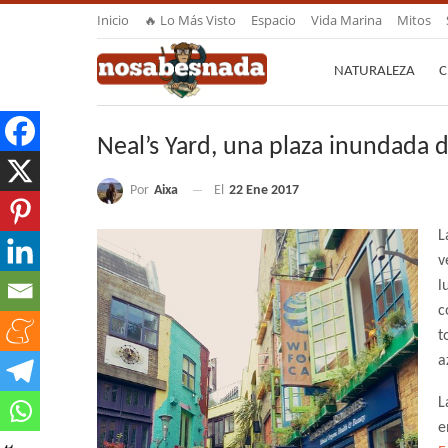
Inicio
🔥 Lo Más Visto
Espacio
Vida Marina
Mitos
NATURALEZA
C
Neal’s Yard, una plaza inundada 
Por
Aixa
El
22 Ene 2017
L
v
l
c
t
a
L
e