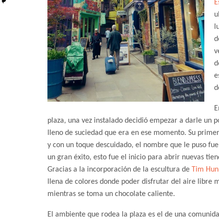
E
u
l
d
v
d
e
d
E
plaza, una vez instalado decidió empezar a darle un po
lleno de suciedad que era en ese momento. Su primer 
y con un toque descuidado, el nombre que le puso fu
un gran éxito, esto fue el inicio para abrir nuevas ti
Gracias a la incorporación de la escultura de
Tim Hun
llena de colores donde poder disfrutar del aire libre
mientras se toma un chocolate caliente.
El ambiente que rodea la plaza es el de una comunid