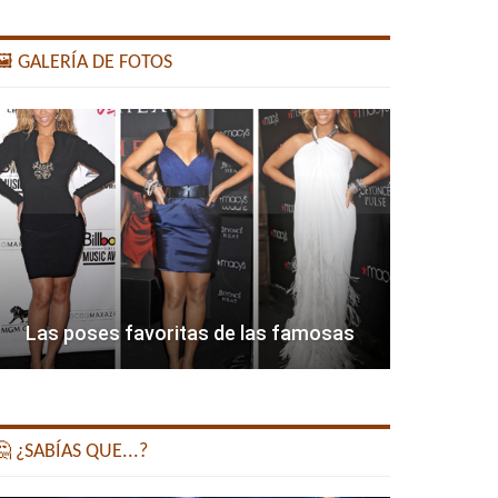
️ GALERÍA DE FOTOS
Las poses favoritas de las famosas
 ¿SABÍAS QUE...?