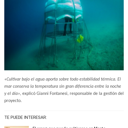
«
Cultivar bajo el agua aporta sobre todo estabilidad térmica. El
mar conserva la temperatura sin gran diferencia entre la noche
y el día»
, explicó Gianni Fontanesi, responsable de la gestión del
proyecto.
TE PUEDE INTERESAR: