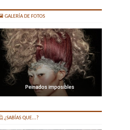
️ GALERÍA DE FOTOS
Peinados imposibles
 ¿SABÍAS QUE...?