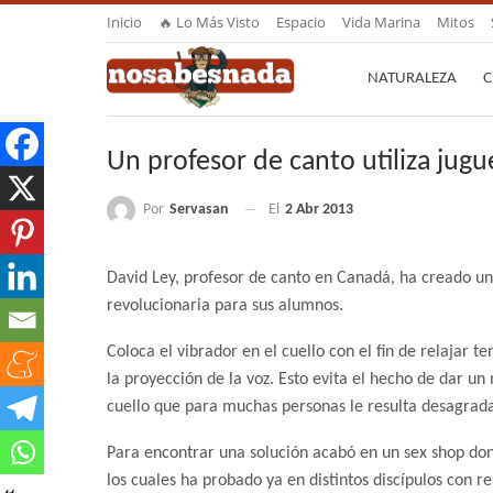
Inicio
🔥 Lo Más Visto
Espacio
Vida Marina
Mitos
NATURALEZA
C
Un profesor de canto utiliza jug
Por
Servasan
El
2 Abr 2013
David Ley, profesor de canto en Canadá, ha creado un
revolucionaria para sus alumnos.
Coloca el vibrador en el cuello con el fin de relajar t
la proyección de la voz. Esto evita el hecho de dar u
cuello que para muchas personas le resulta desagrada
Para encontrar una solución acabó en un sex shop don
los cuales ha probado ya en distintos discípulos con re