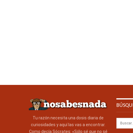
BÚSQU
Tu razón necesita una dosis diaria de
curiosidades y aquí las vas a encontrar.
Como decía Sócrates: «Sólo sé que no sé