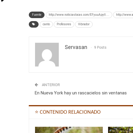
Fuente
http://www.noticiaslocas.com/EFyuuApyll....
http://www.
canto
Profesores
Vibrador
Servasan
9 Posts
ANTERIOR
En Nueva York hay un rascacielos sin ventanas
⭐ CONTENIDO RELACIONADO