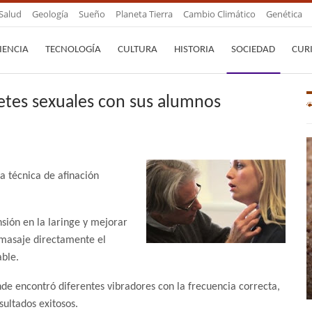
Salud
Geología
Sueño
Planeta Tierra
Cambio Climático
Genética
IENCIA
TECNOLOGÍA
CULTURA
HISTORIA
SOCIEDAD
CUR
uetes sexuales con sus alumnos
a técnica de afinación
ensión en la laringe y mejorar
n masaje directamente el
ble.
de encontró diferentes vibradores con la frecuencia correcta,
sultados exitosos.