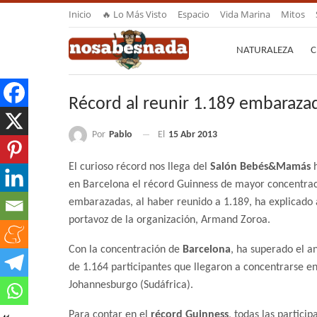
Inicio
🔥 Lo Más Visto
Espacio
Vida Marina
Mitos
NATURALEZA
C
Récord al reunir 1.189 embaraza
Por
Pablo
El
15 Abr 2013
El curioso récord nos llega del
Salón Bebés&Mamás
h
en Barcelona el récord Guinness de mayor concentra
embarazadas, al haber reunido a 1.189, ha explicado 
portavoz de la organización, Armand Zoroa.
Con la concentración de
Barcelona
, ha superado el a
de 1.164 participantes que llegaron a concentrarse e
Johannesburgo (Sudáfrica).
Para contar en el
récord Guinness
, todas las partici