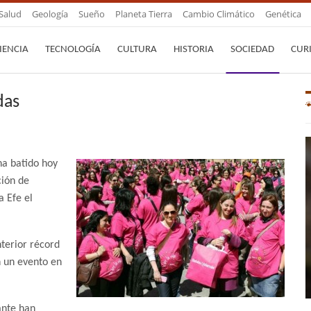
Salud
Geología
Sueño
Planeta Tierra
Cambio Climático
Genética
IENCIA
TECNOLOGÍA
CULTURA
HISTORIA
SOCIEDAD
CUR
das
a batido hoy
ción de
a Efe el
nterior récord
n un evento en
pante han