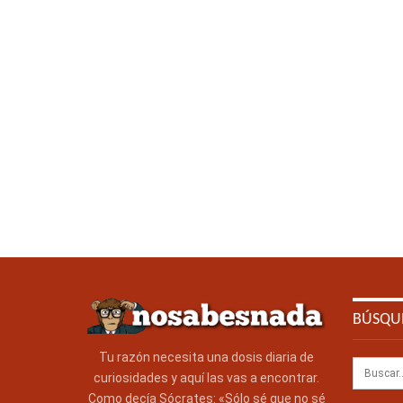
BÚSQU
Tu razón necesita una dosis diaria de
curiosidades y aquí las vas a encontrar.
Como decía Sócrates: «Sólo sé que no sé