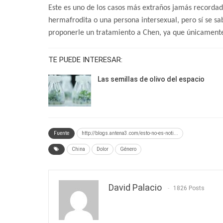
Este es uno de los casos más extraños jamás recorda
hermafrodita o una persona intersexual, pero sí se sa
proponerle un tratamiento a Chen, ya que únicamente
TE PUEDE INTERESAR:
Las semillas de olivo del espacio
Fuente
http://blogs.antena3.com/esto-no-es-noti...
China
Dolor
Género
David Palacio
1826 Posts