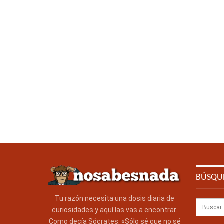
BÚSQU
Tu razón necesita una dosis diaria de
curiosidades y aquí las vas a encontrar.
Como decía Sócrates: «Sólo sé que no sé