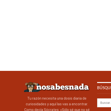
BÚSQU
Tu razón necesita una dosis diaria de
curiosidades y aquí las vas a encontrar.
Como decía Sócrates: «Sólo sé que no sé