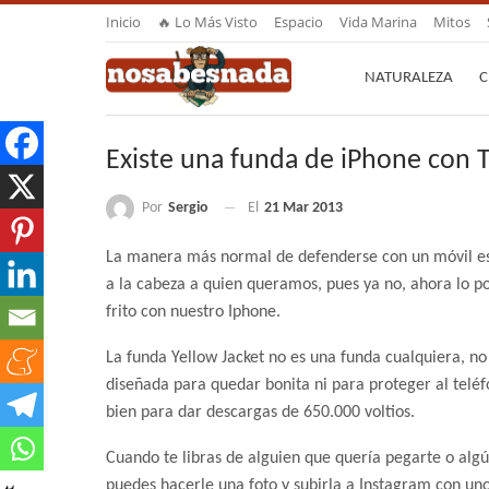
Inicio
🔥 Lo Más Visto
Espacio
Vida Marina
Mitos
NATURALEZA
C
Existe una funda de iPhone con T
Por
Sergio
El
21 Mar 2013
La manera más normal de defenderse con un móvil es
a la cabeza a quien queramos, pues ya no, ahora lo 
frito con nuestro Iphone.
La funda Yellow Jacket no es una funda cualquiera, no
diseñada para quedar bonita ni para proteger al teléf
bien para dar descargas de 650.000 voltios.
Cuando te libras de alguien que quería pegarte o algú
puedes hacerle una foto y subirla a Instagram con unos