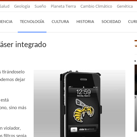
Salud
Geología
Sueño
Planeta Tierra
Cambio Climático
Genética
IENCIA
TECNOLOGÍA
CULTURA
HISTORIA
SOCIEDAD
CUR
áser integrado
 tirándoselo
podemos dejar
 está
ono, sino más
n violador,
 filtros sepia