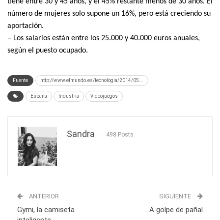
tiene entre 30 y 45 años, y el 45% restante menos de 30 años. El
número de mujeres solo supone un 16%, pero está creciendo su
aportación.
– Los salarios están entre los 25.000 y 40.000 euros anuales,
según el puesto ocupado.
Fuente
http://www.elmundo.es/tecnologia/2014/05...
España
Industria
Videojuegos
Sandra
498 Posts
ANTERIOR
SIGUIENTE
Gymi, la camiseta
A golpe de pañal
inteligente