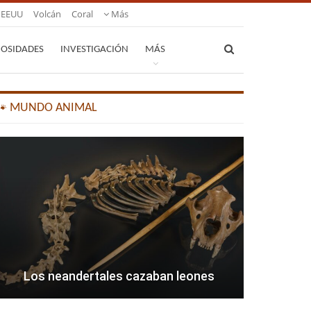
EEUU
Volcán
Coral
Más
IOSIDADES
INVESTIGACIÓN
MÁS
🐾 MUNDO ANIMAL
Los neandertales cazaban leones