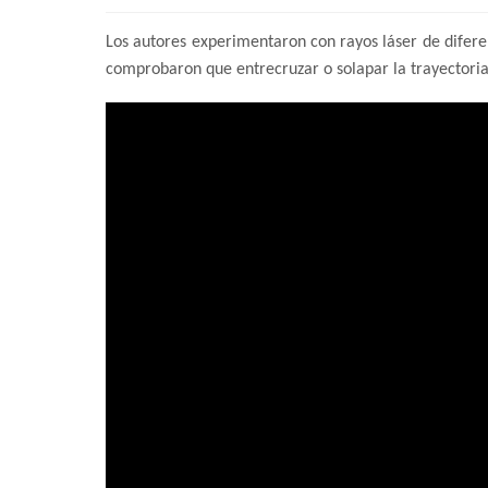
Los autores experimentaron con rayos láser de difere
comprobaron que entrecruzar o solapar la trayectoria