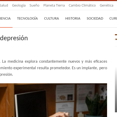
Salud
Geología
Sueño
Planeta Tierra
Cambio Climático
Genética
IENCIA
TECNOLOGÍA
CULTURA
HISTORIA
SOCIEDAD
CUR
 depresión
e. La medicina explora constantemente nuevos y más eficaces
amiento experimental resulta prometedor. Es un implante, pero
presión.