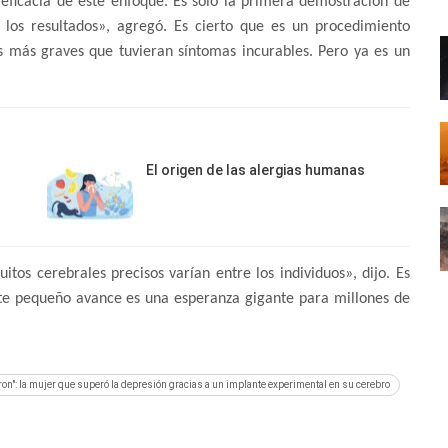
 eficacia de este enfoque. Es solo la primera demostración de
 los resultados», agregó. Es cierto que es un procedimiento
es más graves que tuvieran síntomas incurables. Pero ya es un
El origen de las alergias humanas
uitos cerebrales precisos varían entre los individuos», dijo. Es
ste pequeño avance es una esperanza gigante para millones de
n": la mujer que superó la depresión gracias a un implante experimental en su cerebro