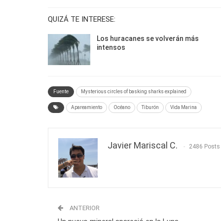
QUIZÁ TE INTERESE:
Los huracanes se volverán más
intensos
Fuente
Mysterious circles of basking sharks explained
Apareamiento
Océano
Tiburón
Vida Marina
Javier Mariscal C.
2486 Posts
ANTERIOR