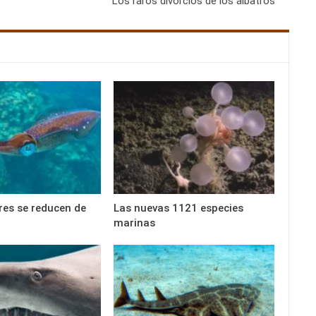
Los raros divorcios de los albatros
es se reducen de
Las nuevas 1121 especies
marinas