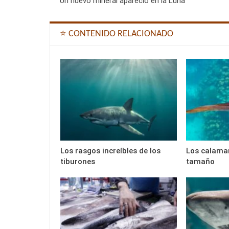
Un nuevo mineral apareció en la Luna
⭐ CONTENIDO RELACIONADO
Los rasgos increíbles de los
Los calamar
tiburones
tamaño