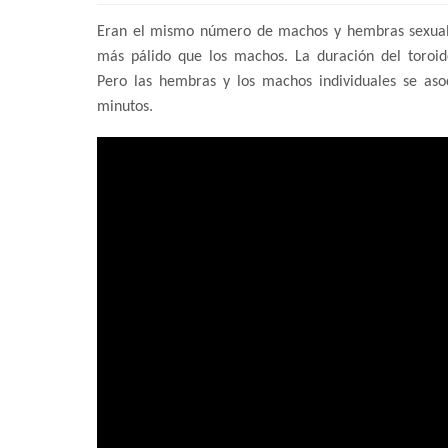
Eran el mismo número de machos y hembras sexual
más pálido que los machos. La duración del toroide
Pero las hembras y los machos individuales se a
minutos.