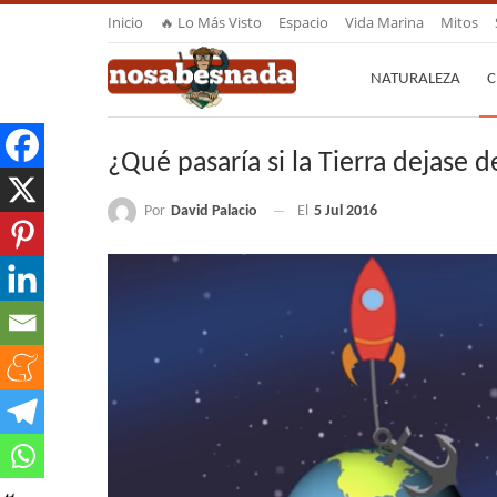
Inicio
🔥 Lo Más Visto
Espacio
Vida Marina
Mitos
NATURALEZA
C
¿Qué pasaría si la Tierra dejase d
Por
David Palacio
El
5 Jul 2016