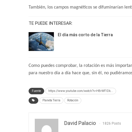
También, los campos magnéticos se difuminarían lenta
TE PUEDE INTERESAR:
El día más corto de la Tierra
Como puedes comprobar, la rotación es más importante
para nuestro día a día hace que, sin él, no pudiéramos 
Fuente
https://www.youtube.com/watch?v=H8rWf1Dk...
Planeta Tierra
Rotación
David Palacio
1826 Posts