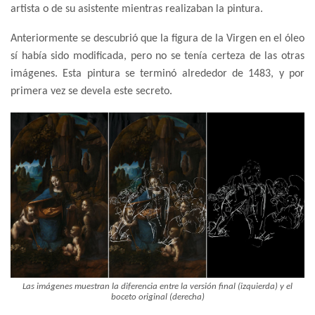
artista o de su asistente mientras realizaban la pintura.
Anteriormente se descubrió que la figura de la Virgen en el óleo
sí había sido modificada, pero no se tenía certeza de las otras
imágenes. Esta pintura se terminó alrededor de 1483, y por
primera vez se devela este secreto.
Las imágenes muestran la diferencia entre la versión final (izquierda) y el
boceto original (derecha)