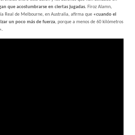
gan que acostumbrarse en ciertas jugadas
. Firoz Alamn,
gía Real de Melbourne, en Australia, afirma que
«cuando el
lizar un poco más de fuerza
, porque a menos de 60 kilómetros
».