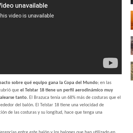
impacto sobre qué equipo gana la Copa del Mundo
; en las
scubrió que
el Telstar 18 tiene un perfil aerodinámico muy
balearse tanto
. El Brazuca tenía un 68% más de costuras que el
rededor del balón. El Telstar 18 tiene una velocidad de
ión de las costuras y su longitud, hace que tenga una
ferencias entre este balón y los balones que han utilizado en