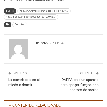
al menos tendrán comida de su casa
«.
Fuente
http://www.impre.com/la-gente-dice/viewA...
http://mexico.cnn.com/deportes/2012/07/3...
Deportes
Luciano
51 Posts
ANTERIOR
SIGUIENTE
La somnifobia es el
DARPA crea un aparato
miedo a dormir
para apagar fuegos con
chorros de sonido
⭐ CONTENIDO RELACIONADO