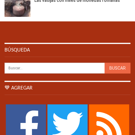
Las vasijas con miles de monedas romanas
BÚSQUEDA
💙 AGREGAR